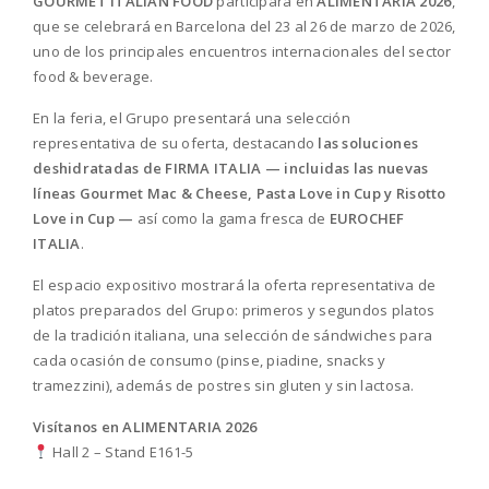
GOURMET ITALIAN FOOD
participará en
ALIMENTARIA 2026
,
que se celebrará en Barcelona del 23 al 26 de marzo de 2026,
uno de los principales encuentros internacionales del sector
food & beverage.
En la feria, el Grupo presentará una selección
representativa de su oferta, destacando
las soluciones
deshidratadas de FIRMA ITALIA — incluidas las nuevas
líneas Gourmet Mac & Cheese, Pasta Love in Cup y Risotto
Love in Cup —
así como la gama fresca de
EUROCHEF
ITALIA
.
El espacio expositivo mostrará la oferta representativa de
platos preparados del Grupo: primeros y segundos platos
de la tradición italiana, una selección de sándwiches para
cada ocasión de consumo (pinse, piadine, snacks y
tramezzini), además de postres sin gluten y sin lactosa.
Visítanos en ALIMENTARIA 2026
Hall 2 – Stand E161-5